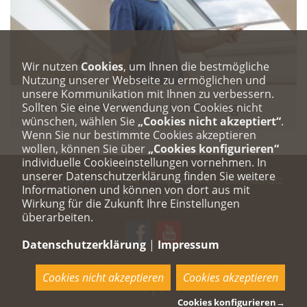
Wir nutzen
Cookies
, um Ihnen die bestmögliche
Nutzung unserer Webseite zu ermöglichen und
unsere Kommunikation mit Ihnen zu verbessern.
Individuelle Insektenschutzlösungen
Sollten Sie eine Verwendung von Cookies nicht
wünschen, wählen Sie
„Cookies nicht akzeptiert“
.
Wenn Sie nur bestimmte Cookies akzeptieren
wollen, können Sie über
„Cookies konfigurieren“
individuelle Cookieeinstellungen vornehmen. In
unserer Datenschutzerklärung finden Sie weitere
Start
Login
Kontakt
Impressum
Datenschutz
Informationen und können von dort aus mit
Cookie-Einstellungen
Wirkung für die Zukunft Ihre Einstellungen
überarbeiten.
Datenschutzerklärung
|
Impressum
Cookies nicht akzeptieren
Cookies akzeptieren
Cookies konfigurieren
→