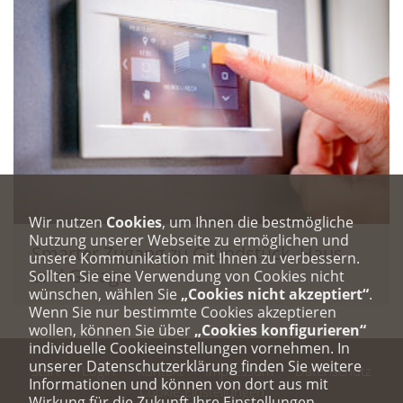
Wir nutzen
Cookies
, um Ihnen die bestmögliche
Nutzung unserer Webseite zu ermöglichen und
Smarter Zugang zu Grundstück, Haus
unsere Kommunikation mit Ihnen zu verbessern.
und Garage
Sollten Sie eine Verwendung von Cookies nicht
wünschen, wählen Sie
„Cookies nicht akzeptiert“
.
Wenn Sie nur bestimmte Cookies akzeptieren
wollen, können Sie über
„Cookies konfigurieren“
individuelle Cookieeinstellungen vornehmen. In
unserer Datenschutzerklärung finden Sie weitere
Start
Login
Kontakt
Impressum
Datenschutz
Informationen und können von dort aus mit
Cookie-Einstellungen
Wirkung für die Zukunft Ihre Einstellungen