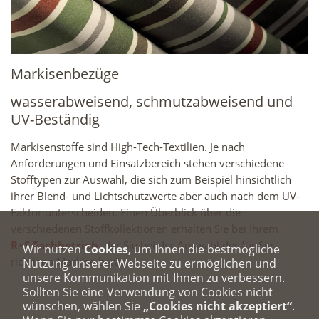
Markisenbezüge
wasserabweisend, schmutzabweisend und
UV-Beständig
Markisenstoffe sind High-Tech-Textilien. Je nach
Anforderungen und Einsatzbereich stehen verschiedene
Stofftypen zur Auswahl, die sich zum Beispiel hinsichtlich
ihrer Blend- und Lichtschutzwerte aber auch nach dem UV-
Faktor unterscheiden.
Einen Überblick über die
verschiedenen Stoffkollektionen erhalten Sie bei Ihrem
R+S Fachbetrieb
, der Sie bei der Auswahl der für Sie
Wir nutzen
Cookies
, um Ihnen die bestmögliche
richtigen Markise berät.
Nutzung unserer Webseite zu ermöglichen und
unsere Kommunikation mit Ihnen zu verbessern.
Sollten Sie eine Verwendung von Cookies nicht
wünschen, wählen Sie
„Cookies nicht akzeptiert“
.