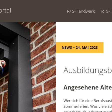
rtal
R+S-Handwerk
R+S-
NEWS – 24. MAI 2023
Ausbildungsb
Angesehene Alte
Wer sich für eine Berufsaus
Sommerferien. Was viele Sch