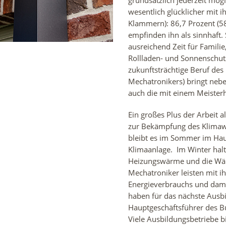
grundsätzlich jederzeit mög
wesentlich glücklicher mit 
Klammern): 86,7 Prozent (58
empfinden ihn als sinnhaft.
ausreichend Zeit für Famili
Rollladen- und Sonnenschut
zukunftsträchtige Beruf de
Mechatronikers) bringt nebe
auch die mit einem Meiste
Ein großes Plus der Arbeit 
zur Bekämpfung des Klimaw
bleibt es im Sommer im Ha
Klimaanlage. Im Winter halt
Heizungswärme und die Wär
Mechatroniker leisten mit i
Energieverbrauchs und dami
haben für das nächste Ausbil
Hauptgeschäftsführer des B
Viele Ausbildungsbetriebe b