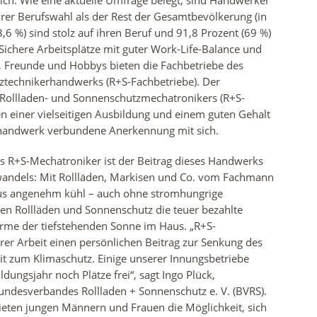
lich. Wie eine aktuelle Umfrage belegt, sind Handwerker
ihrer Berufswahl als der Rest der Gesamtbevölkerung (in
,6 %) sind stolz auf ihren Beruf und 91,8 Prozent (69 %)
 Sichere Arbeitsplätze mit guter Work-Life-Balance und
e, Freunde und Hobbys bieten die Fachbetriebe des
ztechnikerhandwerks (R+S-Fachbetriebe). Der
s Rollladen- und Sonnenschutzmechatronikers (R+S-
n einer vielseitigen Ausbildung und einem guten Gehalt
rhandwerk verbundene Anerkennung mit sich.
als R+S-Mechatroniker ist der Beitrag dieses Handwerks
andels: Mit Rollläden, Markisen und Co. vom Fachmann
us angenehm kühl – auch ohne stromhungrige
en Rollläden und Sonnenschutz die teuer bezahlte
me der tiefstehenden Sonne im Haus. „R+S-
hrer Arbeit einen persönlichen Beitrag zur Senkung des
t zum Klimaschutz. Einige unserer Innungsbetriebe
dungsjahr noch Plätze frei“, sagt Ingo Plück,
undesverbandes Rollladen + Sonnenschutz e. V. (BVRS).
ieten jungen Männern und Frauen die Möglichkeit, sich