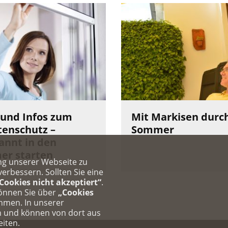
 und Infos zum
Mit Markisen durc
tenschutz –
Sommer
annt in den
r starten
ng unserer Webseite zu
rbessern. Sollten Sie eine
Cookies nicht akzeptiert“
.
können Sie über
„Cookies
ehmen. In unserer
n und können von dort aus
eiten.