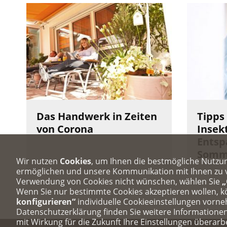
Das Handwerk in Zeiten
Tipps
von Corona
Insek
Entsp
Somme
Wir nutzen
Cookies
, um Ihnen die bestmögliche Nutzu
ermöglichen und unsere Kommunikation mit Ihnen zu ve
Verwendung von Cookies nicht wünschen, wählen Sie
„
Wenn Sie nur bestimmte Cookies akzeptieren wollen, 
konfigurieren“
individuelle Cookieeinstellungen vorn
Datenschutzerklärung finden Sie weitere Informatione
mit Wirkung für die Zukunft Ihre Einstellungen überarb