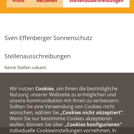
Profil
Aktionen
Stellenausschreibungen
Sven Effenberger Sonnenschutz
Stellenausschreibungen
Keine Stellen vakant.
Wir nutzen
Cookies
, um Ihnen die bestmögliche
Nutzung unserer Webseite zu ermöglichen und
unsere Kommunikation mit Ihnen zu verbessern.
Sollten Sie eine Verwendung von Cookies nicht
wünschen, wählen Sie
„Cookies nicht akzeptiert“
.
Wenn Sie nur bestimmte Cookies akzeptieren
wollen, können Sie über
„Cookies konfigurieren“
individuelle Cookieeinstellungen vornehmen. In