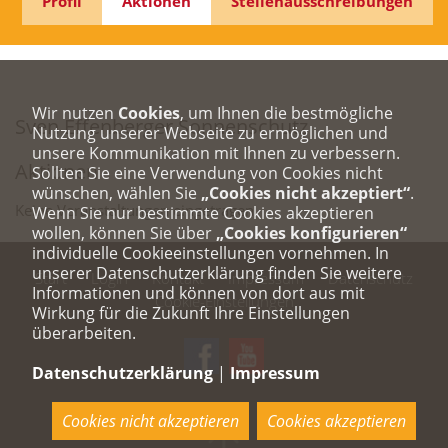
Profil
Aktionen
Stellenausschreibungen
Wir nutzen
Cookies
, um Ihnen die bestmögliche
Sven Effenberger Sonnenschutz
Nutzung unserer Webseite zu ermöglichen und
unsere Kommunikation mit Ihnen zu verbessern.
Aktionen
Sollten Sie eine Verwendung von Cookies nicht
wünschen, wählen Sie
„Cookies nicht akzeptiert“
.
Keine Veranstaltungen eingetragen.
Wenn Sie nur bestimmte Cookies akzeptieren
wollen, können Sie über
„Cookies konfigurieren“
individuelle Cookieeinstellungen vornehmen. In
unserer Datenschutzerklärung finden Sie weitere
Start
Login
Kontakt
Impressum
Datenschutz
Informationen und können von dort aus mit
Cookie-Einstellungen
Wirkung für die Zukunft Ihre Einstellungen
überarbeiten.
Datenschutzerklärung
|
Impressum
Cookies nicht akzeptieren
Cookies akzeptieren