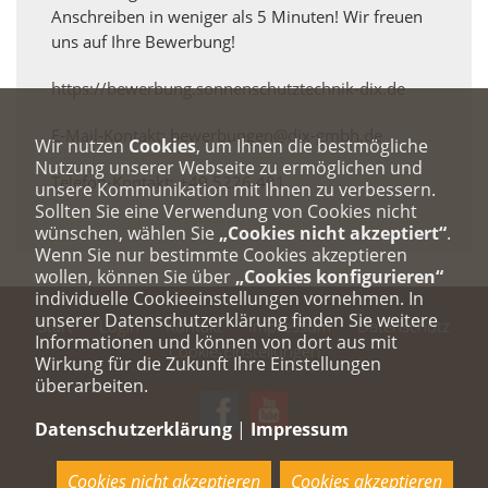
Anschreiben in weniger als 5 Minuten! Wir freuen
uns auf Ihre Bewerbung!
https://bewerbung.sonnenschutztechnik-dix.de
E-Mail-Kontakt: bewerbungen@dix-gmbh.de
Wir nutzen
Cookies
, um Ihnen die bestmögliche
Nutzung unserer Webseite zu ermöglichen und
Telefon-Kontakt: +49 5226 481
unsere Kommunikation mit Ihnen zu verbessern.
Sollten Sie eine Verwendung von Cookies nicht
wünschen, wählen Sie
„Cookies nicht akzeptiert“
.
Wenn Sie nur bestimmte Cookies akzeptieren
wollen, können Sie über
„Cookies konfigurieren“
individuelle Cookieeinstellungen vornehmen. In
unserer Datenschutzerklärung finden Sie weitere
Start
Login
Kontakt
Impressum
Datenschutz
Informationen und können von dort aus mit
Cookie-Einstellungen
Wirkung für die Zukunft Ihre Einstellungen
überarbeiten.
Datenschutzerklärung
|
Impressum
Cookies nicht akzeptieren
Cookies akzeptieren