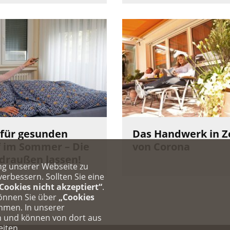
 für gesunden
Das Handwerk in Z
f im Sommer – Die
von Corona
 draußen lassen!
ng unserer Webseite zu
rbessern. Sollten Sie eine
Cookies nicht akzeptiert“
.
können Sie über
„Cookies
ehmen. In unserer
n und können von dort aus
eiten.