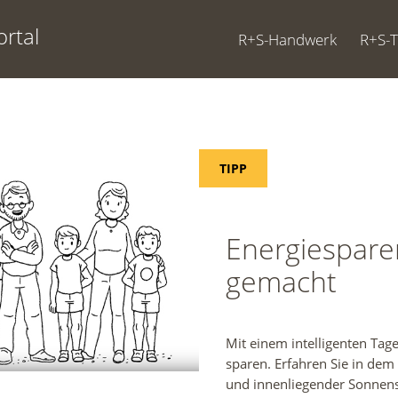
rtal
R+S-Handwerk
R+S-
TIPP
Energiespare
gemacht
Mit einem intelligenten Tag
sparen. Erfahren Sie in dem
und innenliegender Sonnens