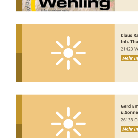
Claus R
Inh. Th
21423
W
Mehr In
Gerd E
u.Sonne
26133
O
Mehr In