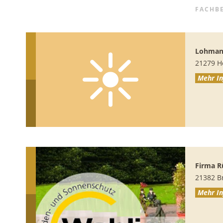
FACHB
Lohmann
21279
H
Mehr In
Firma
R
21382
B
Mehr In