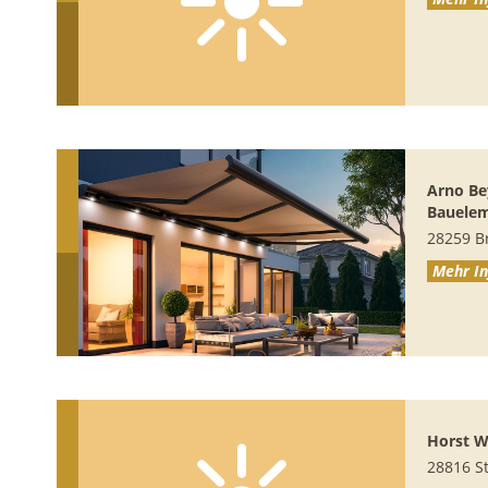
Arno B
Bauele
28259
B
Mehr In
Horst 
28816
S