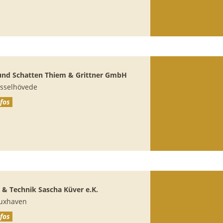
und Schatten
Thiem & Grittner GmbH
isselhövede
fos
s & Technik
Sascha Küver e.K.
uxhaven
fos