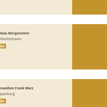
nbau Morgenstern
ilhelmshaven
fos
enwelten Frank Merz
apenburg
fos