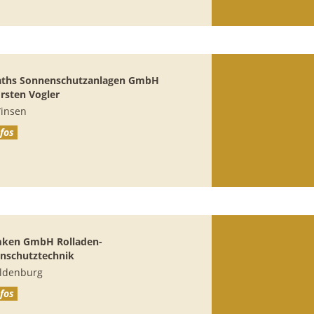
aths
Sonnenschutzanlagen GmbH
orsten Vogler
insen
fos
mken GmbH
Rolladen-
nschutztechnik
ldenburg
fos