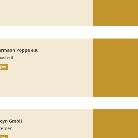
ermann Poppe e.K
oxstedt
fos
Pleyn GmbH
remen
fos