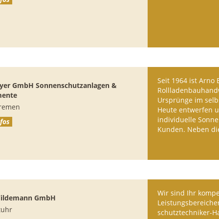
Seit 1964 ist Arno
eyer GmbH
Sonnenschutzanlagen &
Rollladenbauhandw
mente
Ursprünge im selbs
remen
Heute entwerfen u
individuelle Sonn
fos
Kunden. Neben d
Wir sind Ihr kompe
Wildemann GmbH
Leistungsbereiche
tuhr
schutz­techniker-H