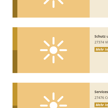
Schutz 
27374
V
Mehr In
Service
27476
C
Mehr In