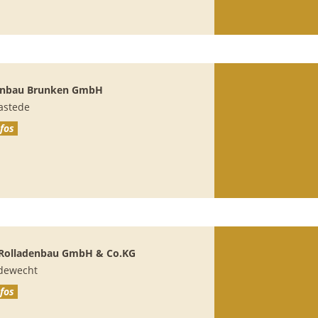
denbau Brunken GmbH
astede
fos
Rolladenbau GmbH & Co.KG
dewecht
fos