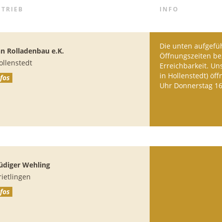
ETRIEB
INFO
Die unten aufgefü
 Rolladenbau e.K.
Öffnungszeiten bez
ollenstedt
Erreichbarkeit. Un
in Hollenstedt) öff
fos
Uhr Donnerstag 16
üdiger Wehling
rietlingen
fos