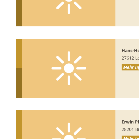
Hans-H
27612
L
Mehr In
Erwin 
28201
B
Mehr In