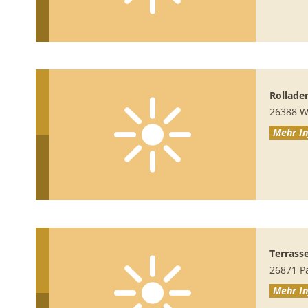
Rollade
26388
W
Mehr In
Terrass
26871
P
Mehr In