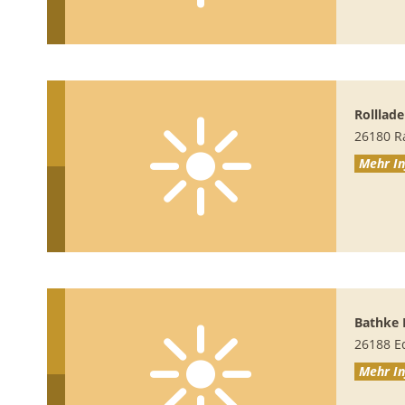
Rollla
26180
R
Mehr In
Bathke 
26188
E
Mehr In