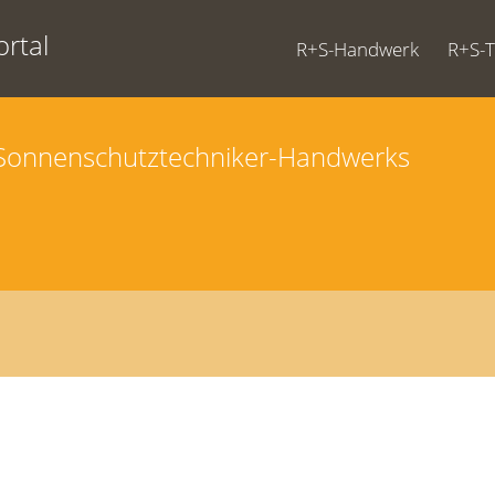
rtal
R+S-Handwerk
R+S-
d Sonnenschutztechniker-Handwerks