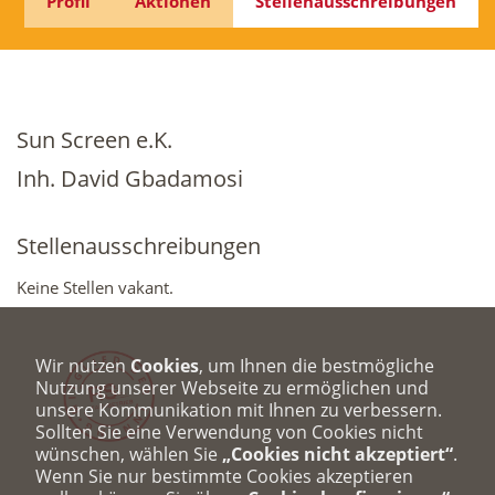
Profil
Aktionen
Stellenausschreibungen
Sun Screen e.K.
Inh. David Gbadamosi
Stellenausschreibungen
Keine Stellen vakant.
Wir nutzen
Cookies
, um Ihnen die bestmögliche
Nutzung unserer Webseite zu ermöglichen und
unsere Kommunikation mit Ihnen zu verbessern.
Sollten Sie eine Verwendung von Cookies nicht
wünschen, wählen Sie
„Cookies nicht akzeptiert“
.
Wenn Sie nur bestimmte Cookies akzeptieren