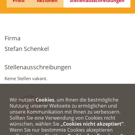
Profil
Aktionen
Stellenausschreibungen
Firma
Stefan Schenkel
Stellenausschreibungen
Keine Stellen vakant.
Wir nutzen
Cookies
, um Ihnen die bestmögliche
Nutzung unserer Webseite zu ermöglichen und
unsere Kommunikation mit Ihnen zu verbessern.
Sollten Sie eine Verwendung von Cookies nicht
wünschen, wählen Sie
„Cookies nicht akzeptiert“
.
Wenn Sie nur bestimmte Cookies akzeptieren