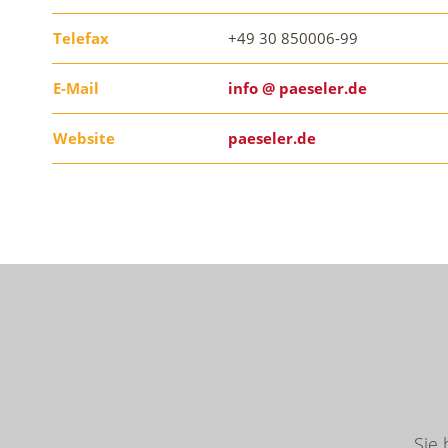
Telefax
+49 30 850006-99
E-Mail
info @ paeseler.de
Website
paeseler.de
Sie