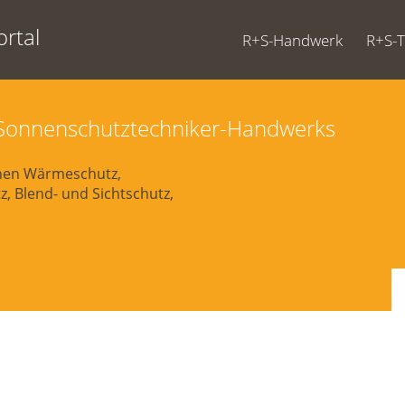
rtal
R+S-Handwerk
R+S-
d Sonnenschutztechniker-Handwerks
chen Wärmeschutz,
, Blend- und Sichtschutz,