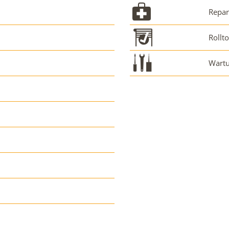
Repar
Rollt
Wartu