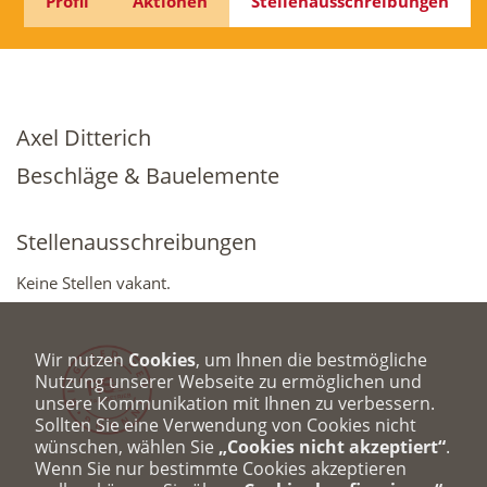
Profil
Aktionen
Stellenausschreibungen
Axel Ditterich
Beschläge & Bauelemente
Stellenausschreibungen
Keine Stellen vakant.
Wir nutzen
Cookies
, um Ihnen die bestmögliche
Nutzung unserer Webseite zu ermöglichen und
unsere Kommunikation mit Ihnen zu verbessern.
Sollten Sie eine Verwendung von Cookies nicht
wünschen, wählen Sie
„Cookies nicht akzeptiert“
.
Wenn Sie nur bestimmte Cookies akzeptieren