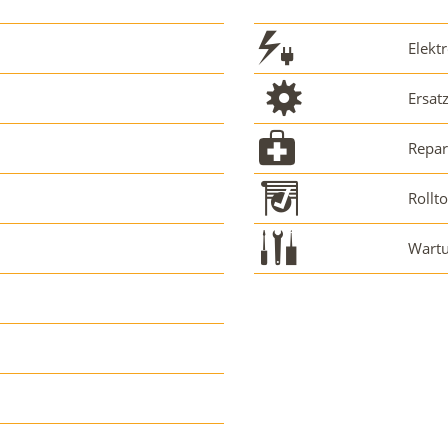
Elektr
Ersat
Repar
Rollt
Wartu