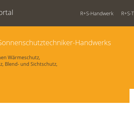
rtal
R+S-Handwerk
R+S-
d Sonnenschutztechniker-Handwerks
chen Wärmeschutz,
, Blend- und Sichtschutz,