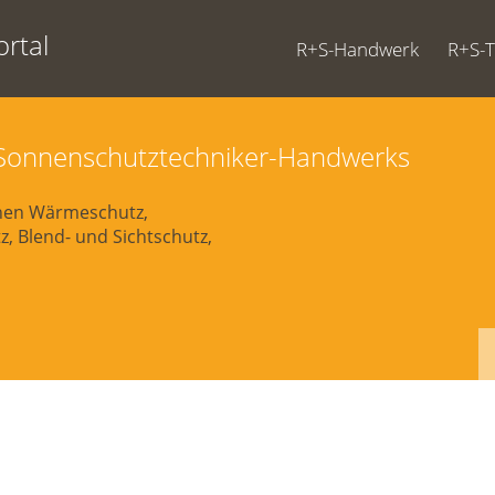
rtal
R+S-Handwerk
R+S-
d Sonnenschutztechniker-Handwerks
chen Wärmeschutz,
, Blend- und Sichtschutz,