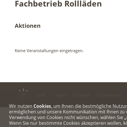
Fachbetrieb Rollläden
Aktionen
Keine Veranstaltungen eingetragen.
Start
Login
Kontakt
Impressum
Wir nutzen
Cookies
, um Ihnen die bestmögliche Nutzu
ermöglichen und unsere Kommunikation mit Ihnen zu ve
Verwendung von Cookies nicht wünschen, wählen Sie
„
Wenn Sie nur bestimmte Cookies akzeptieren wollen, 