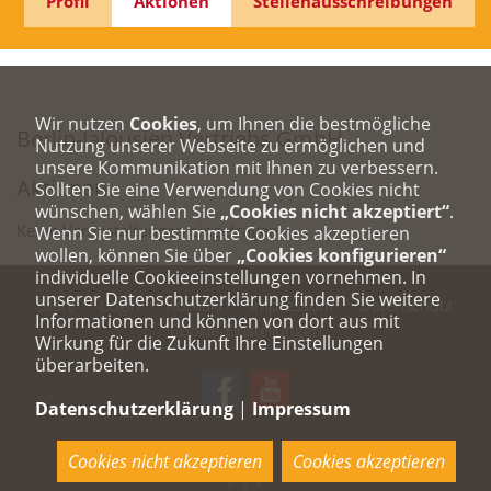
Profil
Aktionen
Stellenausschreibungen
Wir nutzen
Cookies
, um Ihnen die bestmögliche
Berlin-Jalousien Vertriebs GmbH
Nutzung unserer Webseite zu ermöglichen und
unsere Kommunikation mit Ihnen zu verbessern.
Aktionen
Sollten Sie eine Verwendung von Cookies nicht
wünschen, wählen Sie
„Cookies nicht akzeptiert“
.
Keine Veranstaltungen eingetragen.
Wenn Sie nur bestimmte Cookies akzeptieren
wollen, können Sie über
„Cookies konfigurieren“
individuelle Cookieeinstellungen vornehmen. In
unserer Datenschutzerklärung finden Sie weitere
Start
Login
Kontakt
Impressum
Datenschutz
Informationen und können von dort aus mit
Cookie-Einstellungen
Wirkung für die Zukunft Ihre Einstellungen
überarbeiten.
Datenschutzerklärung
|
Impressum
Cookies nicht akzeptieren
Cookies akzeptieren