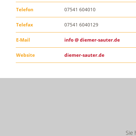
Telefon
07541 604010
Telefax
07541 6040129
E-Mail
info @ diemer-sauter.de
Website
diemer-sauter.de
Sie