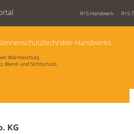
rtal
R+S-Handwerk
R+S-
d Sonnenschutztechniker-Handwerks
chen Wärmeschutz,
, Blend- und Sichtschutz,
. KG