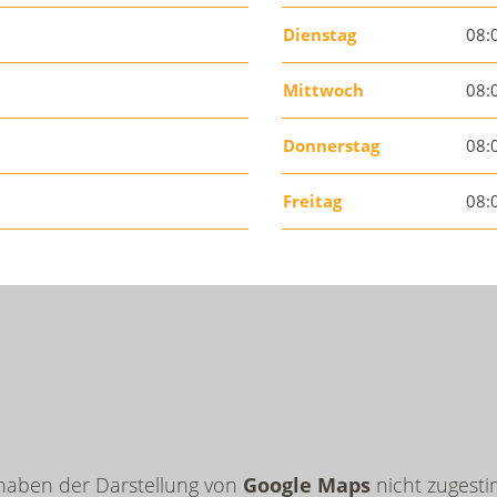
Dienstag
08:
Mittwoch
08:
Donnerstag
08:
Freitag
08:
 haben der Darstellung von
Google Maps
nicht zugesti