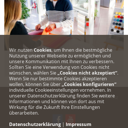
Wir nutzen
Cookies
, um Ihnen die bestmögliche
Nutzung unserer Webseite zu ermöglichen und
Schattenspender für Balkon und
unsere Kommunikation mit Ihnen zu verbessern.
Terrasse
Sollten Sie eine Verwendung von Cookies nicht
wünschen, wählen Sie
„Cookies nicht akzeptiert“
.
Wenn Sie nur bestimmte Cookies akzeptieren
wollen, können Sie über
„Cookies konfigurieren“
individuelle Cookieeinstellungen vornehmen. In
unserer Datenschutzerklärung finden Sie weitere
Start
Login
Kontakt
Impressum
Datenschutz
Informationen und können von dort aus mit
Cookie-Einstellungen
Wirkung für die Zukunft Ihre Einstellungen
überarbeiten.
Datenschutzerklärung
|
Impressum