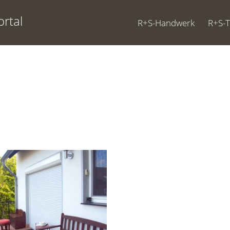
rtal
R+S-Handwerk
R+S-