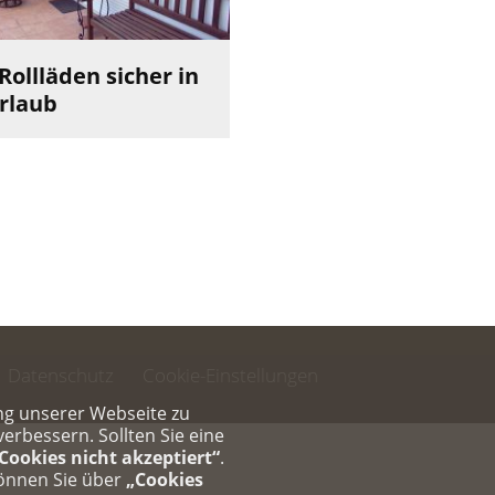
Rollläden sicher in
rlaub
Datenschutz
Cookie-Einstellungen
ng unserer Webseite zu
rbessern. Sollten Sie eine
Cookies nicht akzeptiert“
.
können Sie über
„Cookies