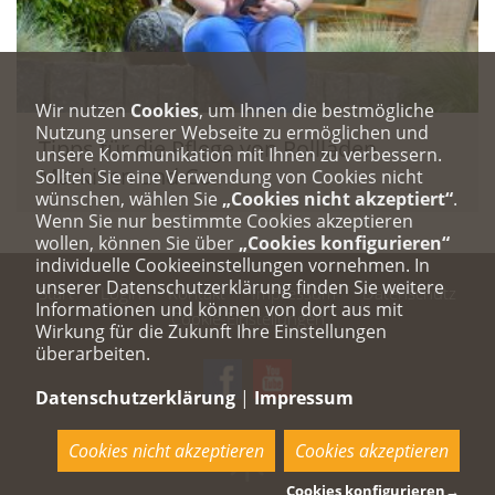
Wir nutzen
Cookies
, um Ihnen die bestmögliche
Nutzung unserer Webseite zu ermöglichen und
Tipps für die Pflege von Rollläden,
unsere Kommunikation mit Ihnen zu verbessern.
Markisen und Co.
Sollten Sie eine Verwendung von Cookies nicht
wünschen, wählen Sie
„Cookies nicht akzeptiert“
.
Wenn Sie nur bestimmte Cookies akzeptieren
wollen, können Sie über
„Cookies konfigurieren“
individuelle Cookieeinstellungen vornehmen. In
unserer Datenschutzerklärung finden Sie weitere
Start
Login
Kontakt
Impressum
Datenschutz
Informationen und können von dort aus mit
Cookie-Einstellungen
Wirkung für die Zukunft Ihre Einstellungen
überarbeiten.
Datenschutzerklärung
|
Impressum
Cookies nicht akzeptieren
Cookies akzeptieren
Cookies konfigurieren
→