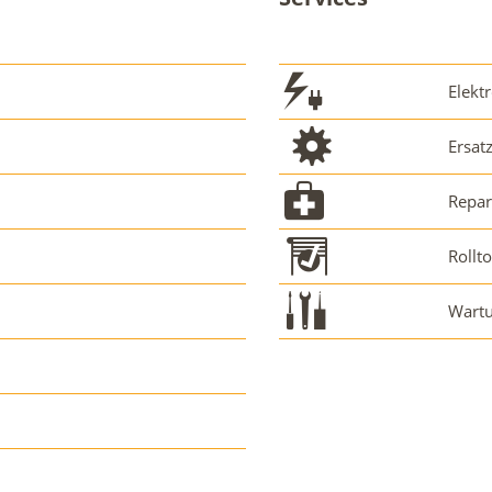
Elektr
Ersat
Repar
Rollt
Wartu