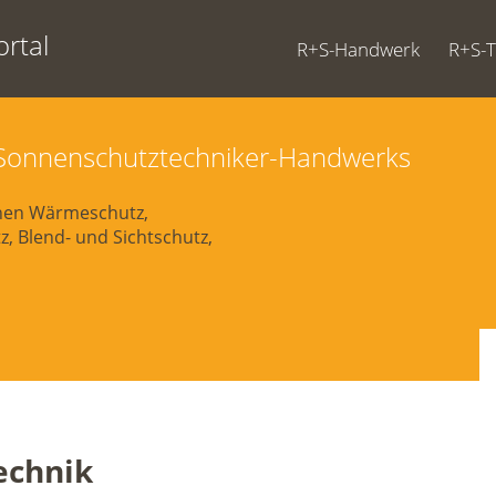
rtal
R+S-Handwerk
R+S-
d Sonnenschutztechniker-Handwerks
chen Wärmeschutz,
, Blend- und Sichtschutz,
echnik