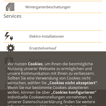
Wintergartenbeschattungen
Services
Elektro-Installationen
Ersatzteilverkauf
Reparaturen
Wir nutzen
Cookies
, um Ihnen die bestmögliche
Nutzung unserer Webseite zu ermöglichen und
Rolltorprüfung
unsere Kommunikation mit Ihnen zu verbessern.
Sollten Sie eine Verwendung von Cookies nicht
wünschen, wählen Sie
„Cookies nicht akzeptiert“
.
Wartungsarbeiten
Wenn Sie nur bestimmte Cookies akzeptieren
wollen, können Sie über
„Cookies konfigurieren“
individuelle Cookieeinstellungen vornehmen. In
Start
Login
Kontakt
Impressum
Datenschutz
unserer Datenschutzerklärung finden Sie weitere
Cookie-Einstellungen