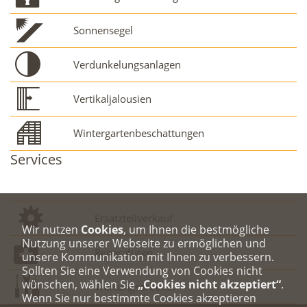
Sonnensegel
Verdunkelungsanlagen
Vertikaljalousien
Wintergartenbeschattungen
Services
Ersatzteilverkauf
Wir nutzen
Cookies
, um Ihnen die bestmögliche
Nutzung unserer Webseite zu ermöglichen und
Reparaturen
unsere Kommunikation mit Ihnen zu verbessern.
Sollten Sie eine Verwendung von Cookies nicht
wünschen, wählen Sie
„Cookies nicht akzeptiert“
.
Wartungsarbeiten
Wenn Sie nur bestimmte Cookies akzeptieren